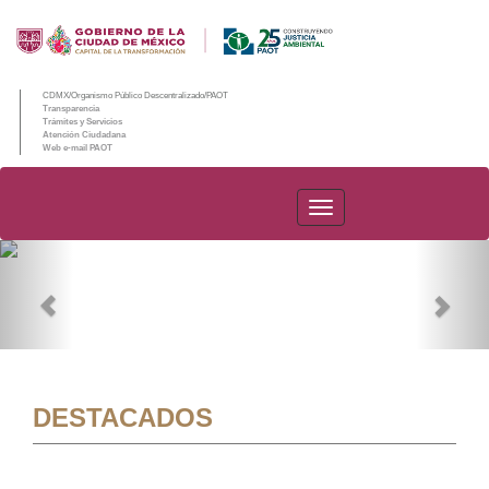
CDMX/Organismo Público Descentralizado/PAOT
Transparencia
Trámites y Servicios
Atención Ciudadana
Web e-mail PAOT
PAOT
Previous
Nex
DESTACADOS