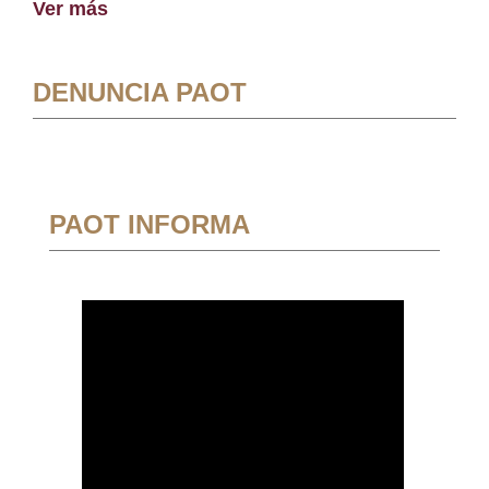
Ver más
DENUNCIA PAOT
PAOT INFORMA