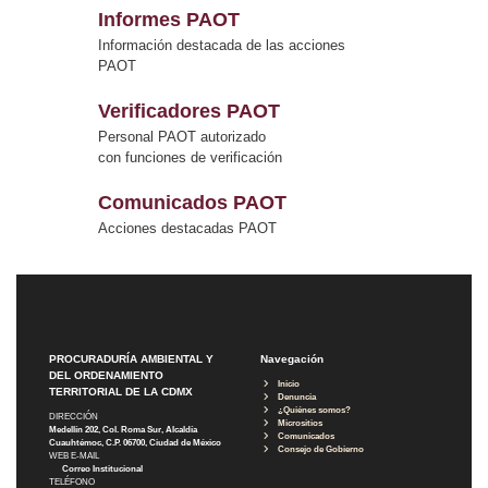
Informes PAOT
Información destacada de las acciones
PAOT
Verificadores PAOT
Personal PAOT autorizado
con funciones de verificación
Comunicados PAOT
Acciones destacadas PAOT
PROCURADURÍA AMBIENTAL Y
Navegación
DEL ORDENAMIENTO
Inicio
TERRITORIAL DE LA CDMX
Denuncia
¿Quiénes somos?
DIRECCIÓN
Micrositios
Medellín 202, Col. Roma Sur, Alcaldía
Comunicados
Cuauhtémoc, C.P. 06700, Ciudad de México
Consejo de Gobierno
WEB E-MAIL
Correo Institucional
TELÉFONO