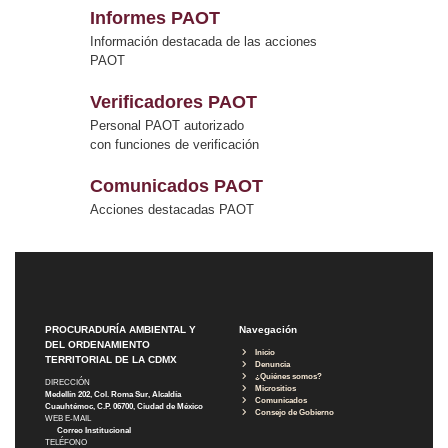
Informes PAOT
Información destacada de las acciones
PAOT
Verificadores PAOT
Personal PAOT autorizado
con funciones de verificación
Comunicados PAOT
Acciones destacadas PAOT
PROCURADURÍA AMBIENTAL Y
Navegación
DEL ORDENAMIENTO
Inicio
TERRITORIAL DE LA CDMX
Denuncia
¿Quiénes somos?
DIRECCIÓN
Micrositios
Medellín 202, Col. Roma Sur, Alcaldía
Comunicados
Cuauhtémoc, C.P. 06700, Ciudad de México
Consejo de Gobierno
WEB E-MAIL
Correo Institucional
TELÉFONO