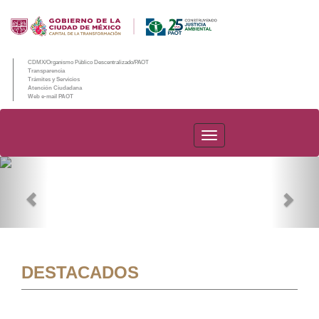
CDMX/Organismo Público Descentralizado/PAOT
Transparencia
Trámites y Servicios
Atención Ciudadana
Web e-mail PAOT
PAOT
Previous
Nex
DESTACADOS