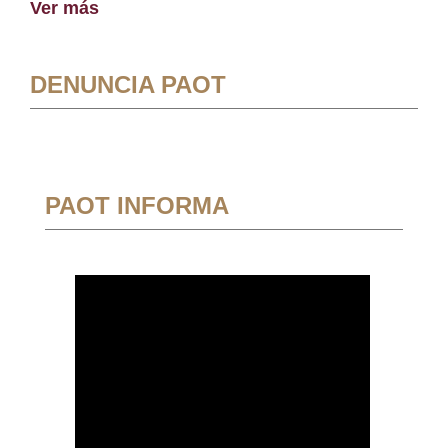
Ver más
DENUNCIA PAOT
PAOT INFORMA