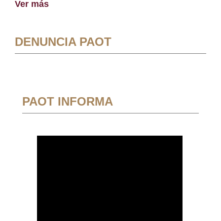
Ver más
DENUNCIA PAOT
PAOT INFORMA