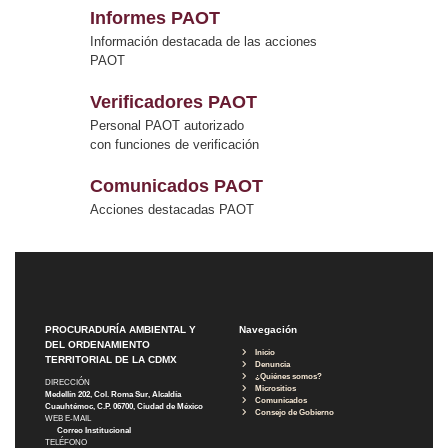
Informes PAOT
Información destacada de las acciones
PAOT
Verificadores PAOT
Personal PAOT autorizado
con funciones de verificación
Comunicados PAOT
Acciones destacadas PAOT
PROCURADURÍA AMBIENTAL Y
Navegación
DEL ORDENAMIENTO
Inicio
TERRITORIAL DE LA CDMX
Denuncia
¿Quiénes somos?
DIRECCIÓN
Micrositios
Medellín 202, Col. Roma Sur, Alcaldía
Comunicados
Cuauhtémoc, C.P. 06700, Ciudad de México
Consejo de Gobierno
WEB E-MAIL
Correo Institucional
TELÉFONO