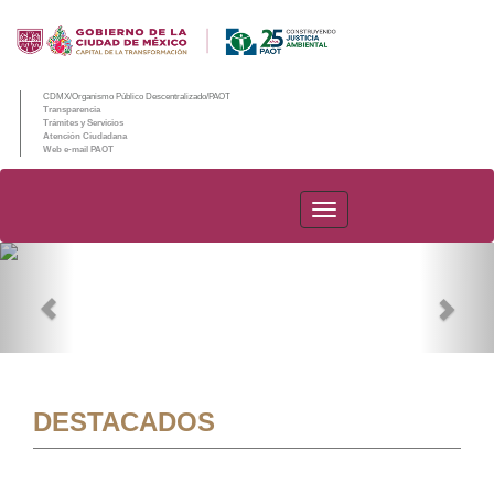
CDMX/Organismo Público Descentralizado/PAOT
Transparencia
Trámites y Servicios
Atención Ciudadana
Web e-mail PAOT
PAOT
Previous
Nex
DESTACADOS