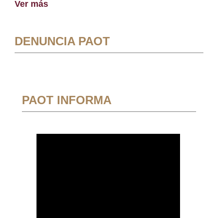
Ver más
DENUNCIA PAOT
PAOT INFORMA