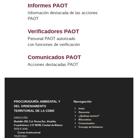
Informes PAOT
Información destacada de las acciones
PAOT
Verificadores PAOT
Personal PAOT autorizado
con funciones de verificación
Comunicados PAOT
Acciones destacadas PAOT
PROCURADURÍA AMBIENTAL Y
Navegación
DEL ORDENAMIENTO
Inicio
TERRITORIAL DE LA CDMX
Denuncia
¿Quiénes somos?
DIRECCIÓN
Micrositios
Medellín 202, Col. Roma Sur, Alcaldía
Comunicados
Cuauhtémoc, C.P. 06700, Ciudad de México
Consejo de Gobierno
WEB E-MAIL
Correo Institucional
TELÉFONO