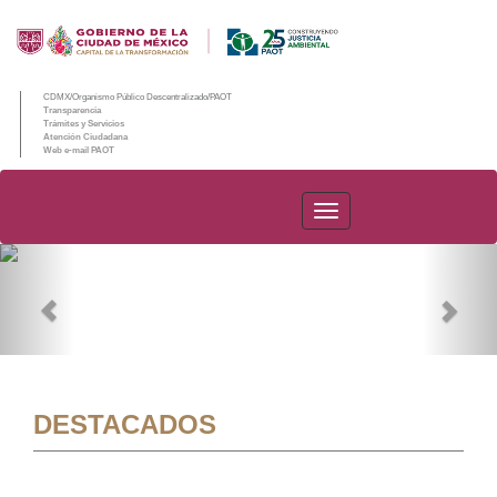
CDMX/Organismo Público Descentralizado/PAOT
Transparencia
Trámites y Servicios
Atención Ciudadana
Web e-mail PAOT
PAOT
Previous
Nex
DESTACADOS