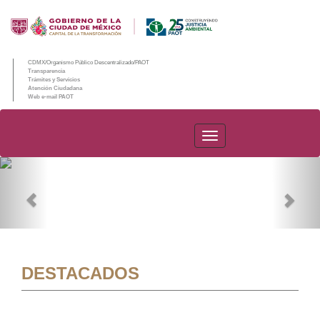
CDMX/Organismo Público Descentralizado/PAOT
Transparencia
Trámites y Servicios
Atención Ciudadana
Web e-mail PAOT
PAOT
Previous
Nex
DESTACADOS