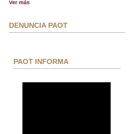
Ver más
DENUNCIA PAOT
PAOT INFORMA