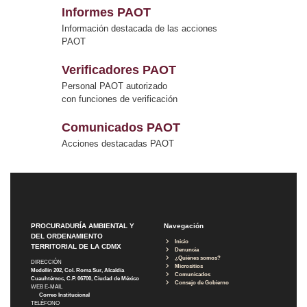
Informes PAOT
Información destacada de las acciones
PAOT
Verificadores PAOT
Personal PAOT autorizado
con funciones de verificación
Comunicados PAOT
Acciones destacadas PAOT
PROCURADURÍA AMBIENTAL Y
Navegación
DEL ORDENAMIENTO
Inicio
TERRITORIAL DE LA CDMX
Denuncia
¿Quiénes somos?
DIRECCIÓN
Micrositios
Medellín 202, Col. Roma Sur, Alcaldía
Comunicados
Cuauhtémoc, C.P. 06700, Ciudad de México
Consejo de Gobierno
WEB E-MAIL
Correo Institucional
TELÉFONO