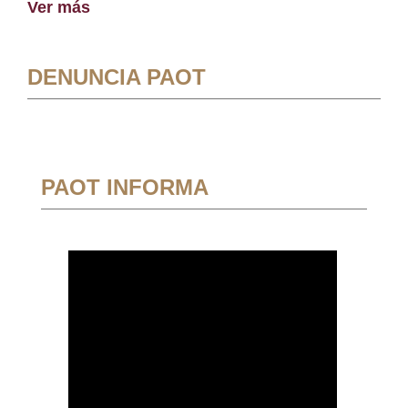
Ver más
DENUNCIA PAOT
PAOT INFORMA