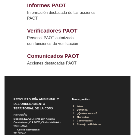
Informes PAOT
Información destacada de las acciones
PAOT
Verificadores PAOT
Personal PAOT autorizado
con funciones de verificación
Comunicados PAOT
Acciones destacadas PAOT
PROCURADURÍA AMBIENTAL Y
Navegación
DEL ORDENAMIENTO
Inicio
TERRITORIAL DE LA CDMX
Denuncia
¿Quiénes somos?
DIRECCIÓN
Micrositios
Medellín 202, Col. Roma Sur, Alcaldía
Comunicados
Cuauhtémoc, C.P. 06700, Ciudad de México
Consejo de Gobierno
WEB E-MAIL
Correo Institucional
TELÉFONO