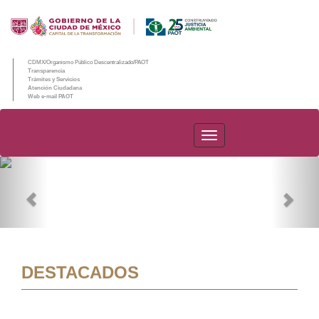
CDMX/Organismo Público Descentralizado/PAOT
Transparencia
Trámites y Servicios
Atención Ciudadana
Web e-mail PAOT
PAOT
Previous
Nex
DESTACADOS