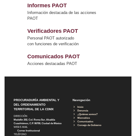
Informes PAOT
Información destacada de las acciones
PAOT
Verificadores PAOT
Personal PAOT autorizado
con funciones de verificación
Comunicados PAOT
Acciones destacadas PAOT
PROCURADURÍA AMBIENTAL Y
Navegación
DEL ORDENAMIENTO
Inicio
TERRITORIAL DE LA CDMX
Denuncia
¿Quiénes somos?
DIRECCIÓN
Micrositios
Medellín 202, Col. Roma Sur, Alcaldía
Comunicados
Cuauhtémoc, C.P. 06700, Ciudad de México
Consejo de Gobierno
WEB E-MAIL
Correo Institucional
TELÉFONO