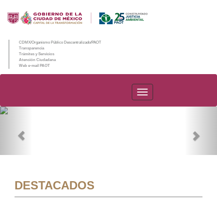
CDMX/Organismo Público Descentralizado/PAOT
Transparencia
Trámites y Servicios
Atención Ciudadana
Web e-mail PAOT
PAOT
Previous
Nex
DESTACADOS