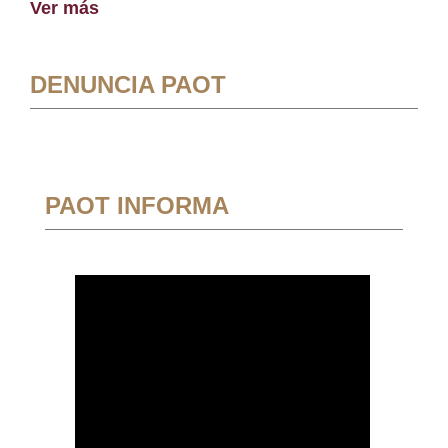
Ver más
DENUNCIA PAOT
PAOT INFORMA