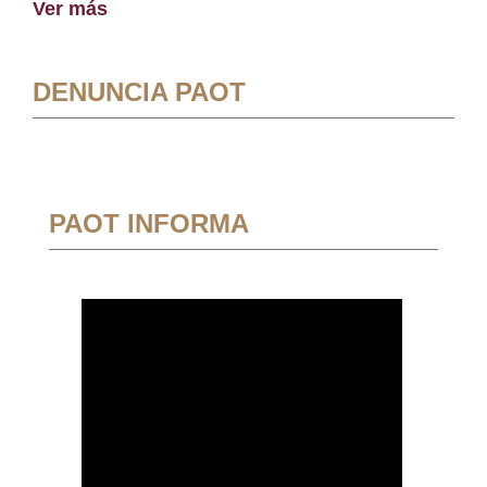
Ver más
DENUNCIA PAOT
PAOT INFORMA