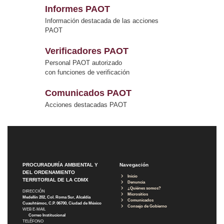
Informes PAOT
Información destacada de las acciones
PAOT
Verificadores PAOT
Personal PAOT autorizado
con funciones de verificación
Comunicados PAOT
Acciones destacadas PAOT
PROCURADURÍA AMBIENTAL Y
Navegación
DEL ORDENAMIENTO
Inicio
TERRITORIAL DE LA CDMX
Denuncia
¿Quiénes somos?
DIRECCIÓN
Micrositios
Medellín 202, Col. Roma Sur, Alcaldía
Comunicados
Cuauhtémoc, C.P. 06700, Ciudad de México
Consejo de Gobierno
WEB E-MAIL
Correo Institucional
TELÉFONO