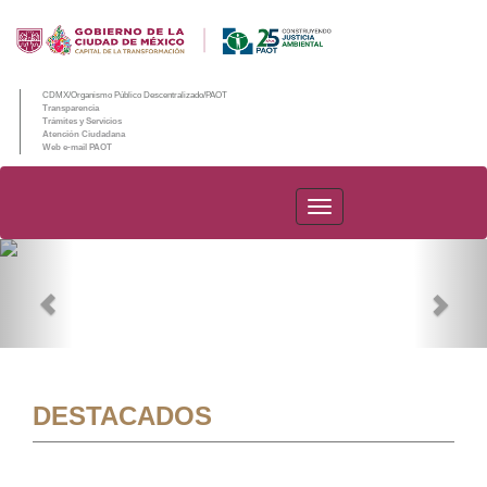
CDMX/Organismo Público Descentralizado/PAOT
Transparencia
Trámites y Servicios
Atención Ciudadana
Web e-mail PAOT
PAOT
Previous
Nex
DESTACADOS