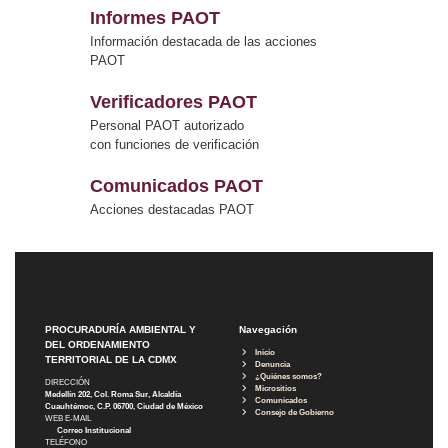
Informes PAOT
Información destacada de las acciones
PAOT
Verificadores PAOT
Personal PAOT autorizado
con funciones de verificación
Comunicados PAOT
Acciones destacadas PAOT
PROCURADURÍA AMBIENTAL Y
Navegación
DEL ORDENAMIENTO
Inicio
TERRITORIAL DE LA CDMX
Denuncia
¿Quiénes somos?
DIRECCIÓN
Micrositios
Medellín 202, Col. Roma Sur, Alcaldía
Comunicados
Cuauhtémoc, C.P. 06700, Ciudad de México
Consejo de Gobierno
WEB E-MAIL
Correo Institucional
TELÉFONO