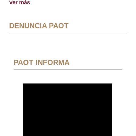
Ver más
DENUNCIA PAOT
PAOT INFORMA