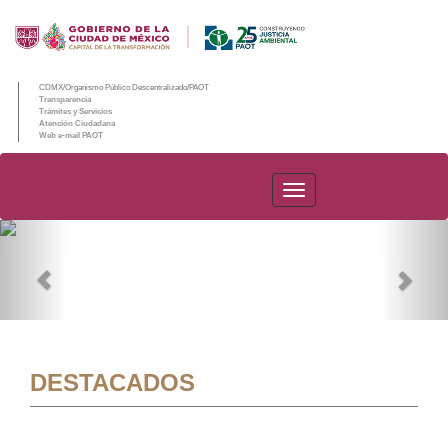
CDMX/Organismo Público Descentralizado/PAOT
Transparencia
Trámites y Servicios
Atención Ciudadana
Web e-mail PAOT
PAOT
Previous
Nex
DESTACADOS