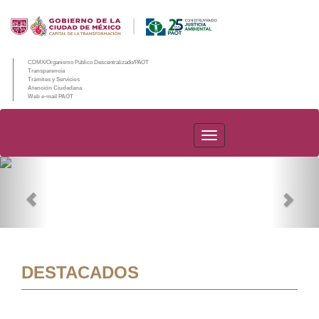
CDMX/Organismo Público Descentralizado/PAOT
Transparencia
Trámites y Servicios
Atención Ciudadana
Web e-mail PAOT
PAOT
Previous
Nex
DESTACADOS