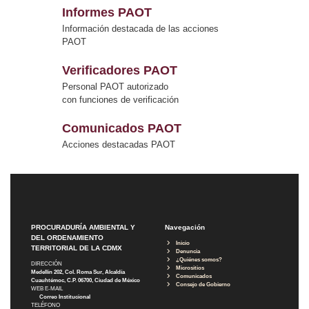
Informes PAOT
Información destacada de las acciones
PAOT
Verificadores PAOT
Personal PAOT autorizado
con funciones de verificación
Comunicados PAOT
Acciones destacadas PAOT
PROCURADURÍA AMBIENTAL Y
Navegación
DEL ORDENAMIENTO
Inicio
TERRITORIAL DE LA CDMX
Denuncia
¿Quiénes somos?
DIRECCIÓN
Micrositios
Medellín 202, Col. Roma Sur, Alcaldía
Comunicados
Cuauhtémoc, C.P. 06700, Ciudad de México
Consejo de Gobierno
WEB E-MAIL
Correo Institucional
TELÉFONO