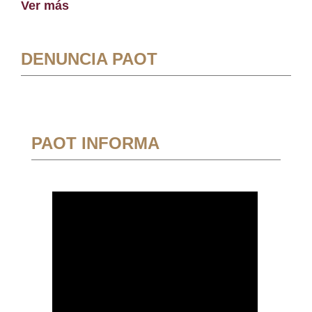
Ver más
DENUNCIA PAOT
PAOT INFORMA