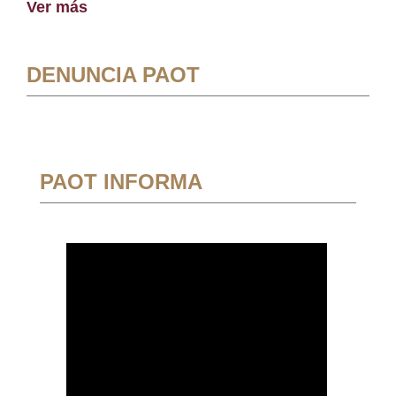
Ver más
DENUNCIA PAOT
PAOT INFORMA