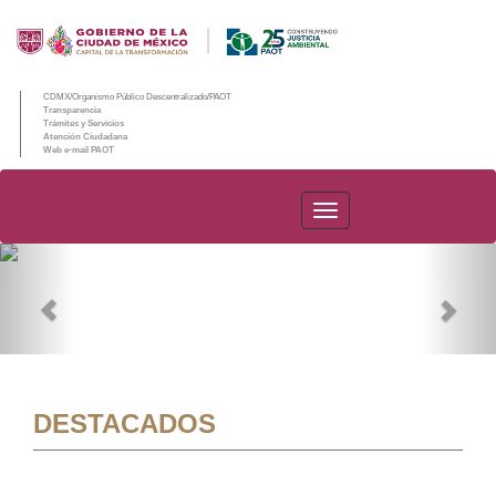
CDMX/Organismo Público Descentralizado/PAOT
Transparencia
Trámites y Servicios
Atención Ciudadana
Web e-mail PAOT
PAOT
Previous
Nex
DESTACADOS