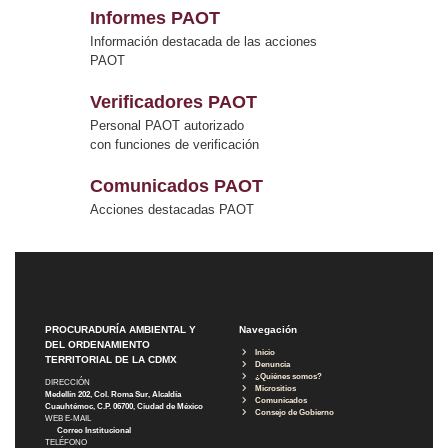
Informes PAOT
Información destacada de las acciones
PAOT
Verificadores PAOT
Personal PAOT autorizado
con funciones de verificación
Comunicados PAOT
Acciones destacadas PAOT
PROCURADURÍA AMBIENTAL Y
Navegación
DEL ORDENAMIENTO
Inicio
TERRITORIAL DE LA CDMX
Denuncia
¿Quiénes somos?
DIRECCIÓN
Micrositios
Medellín 202, Col. Roma Sur, Alcaldía
Comunicados
Cuauhtémoc, C.P. 06700, Ciudad de México
Consejo de Gobierno
WEB E-MAIL
Correo Institucional
TELÉFONO