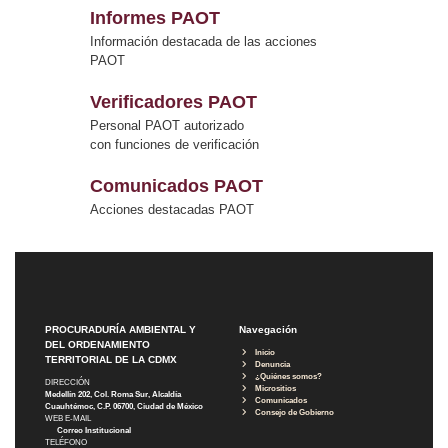
Informes PAOT
Información destacada de las acciones
PAOT
Verificadores PAOT
Personal PAOT autorizado
con funciones de verificación
Comunicados PAOT
Acciones destacadas PAOT
PROCURADURÍA AMBIENTAL Y
Navegación
DEL ORDENAMIENTO
Inicio
TERRITORIAL DE LA CDMX
Denuncia
¿Quiénes somos?
DIRECCIÓN
Micrositios
Medellín 202, Col. Roma Sur, Alcaldía
Comunicados
Cuauhtémoc, C.P. 06700, Ciudad de México
Consejo de Gobierno
WEB E-MAIL
Correo Institucional
TELÉFONO