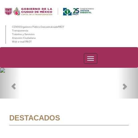
CDMX/Organismo Público Descentralizado/PAOT
Transparencia
Trámites y Servicios
Atención Ciudadana
Web e-mail PAOT
PAOT
Previous
Nex
DESTACADOS