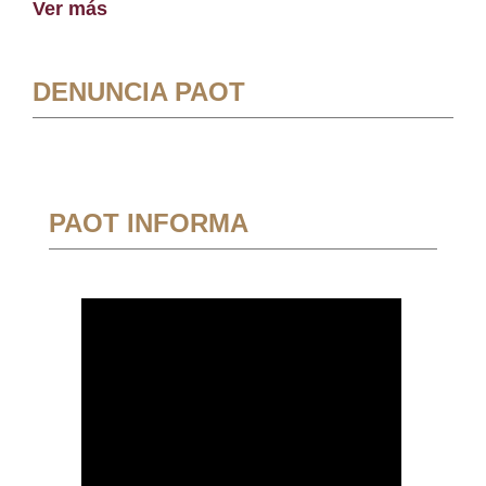
Ver más
DENUNCIA PAOT
PAOT INFORMA