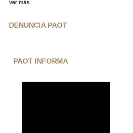
Ver más
DENUNCIA PAOT
PAOT INFORMA