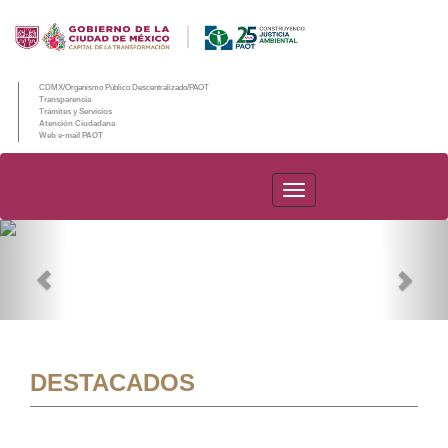
CDMX/Organismo Público Descentralizado/PAOT
Transparencia
Trámites y Servicios
Atención Ciudadana
Web e-mail PAOT
PAOT
Previous
Nex
DESTACADOS