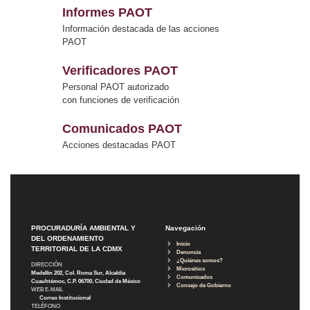
Informes PAOT
Información destacada de las acciones
PAOT
Verificadores PAOT
Personal PAOT autorizado
con funciones de verificación
Comunicados PAOT
Acciones destacadas PAOT
PROCURADURÍA AMBIENTAL Y
Navegación
DEL ORDENAMIENTO
Inicio
TERRITORIAL DE LA CDMX
Denuncia
¿Quiénes somos?
DIRECCIÓN
Micrositios
Medellín 202, Col. Roma Sur, Alcaldía
Comunicados
Cuauhtémoc, C.P. 06700, Ciudad de México
Consejo de Gobierno
WEB E-MAIL
Correo Institucional
TELÉFONO