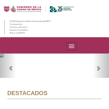
CDMX/Organismo Público Descentralizado/PAOT
Transparencia
Trámites y Servicios
Atención Ciudadana
Web e-mail PAOT
PAOT
Previous
Nex
DESTACADOS