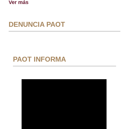
Ver más
DENUNCIA PAOT
PAOT INFORMA