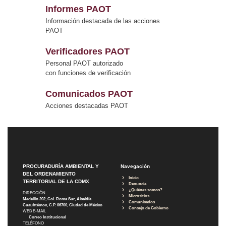
Informes PAOT
Información destacada de las acciones
PAOT
Verificadores PAOT
Personal PAOT autorizado
con funciones de verificación
Comunicados PAOT
Acciones destacadas PAOT
PROCURADURÍA AMBIENTAL Y
Navegación
DEL ORDENAMIENTO
Inicio
TERRITORIAL DE LA CDMX
Denuncia
¿Quiénes somos?
DIRECCIÓN
Micrositios
Medellín 202, Col. Roma Sur, Alcaldía
Comunicados
Cuauhtémoc, C.P. 06700, Ciudad de México
Consejo de Gobierno
WEB E-MAIL
Correo Institucional
TELÉFONO