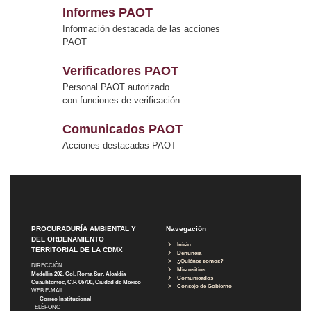
Informes PAOT
Información destacada de las acciones
PAOT
Verificadores PAOT
Personal PAOT autorizado
con funciones de verificación
Comunicados PAOT
Acciones destacadas PAOT
PROCURADURÍA AMBIENTAL Y
Navegación
DEL ORDENAMIENTO
Inicio
TERRITORIAL DE LA CDMX
Denuncia
¿Quiénes somos?
DIRECCIÓN
Micrositios
Medellín 202, Col. Roma Sur, Alcaldía
Comunicados
Cuauhtémoc, C.P. 06700, Ciudad de México
Consejo de Gobierno
WEB E-MAIL
Correo Institucional
TELÉFONO