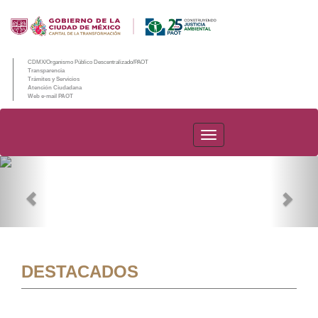
CDMX/Organismo Público Descentralizado/PAOT
Transparencia
Trámites y Servicios
Atención Ciudadana
Web e-mail PAOT
PAOT
Previous
Nex
DESTACADOS