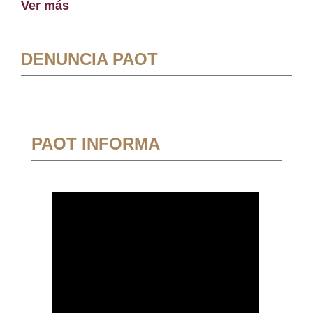
Ver más
DENUNCIA PAOT
PAOT INFORMA