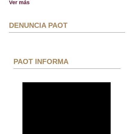
Ver más
DENUNCIA PAOT
PAOT INFORMA