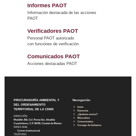
Informes PAOT
Información destacada de las acciones
PAOT
Verificadores PAOT
Personal PAOT autorizado
con funciones de verificación
Comunicados PAOT
Acciones destacadas PAOT
PROCURADURÍA AMBIENTAL Y
Navegación
DEL ORDENAMIENTO
Inicio
TERRITORIAL DE LA CDMX
Denuncia
¿Quiénes somos?
DIRECCIÓN
Micrositios
Medellín 202, Col. Roma Sur, Alcaldía
Comunicados
Cuauhtémoc, C.P. 06700, Ciudad de México
Consejo de Gobierno
WEB E-MAIL
Correo Institucional
TELÉFONO