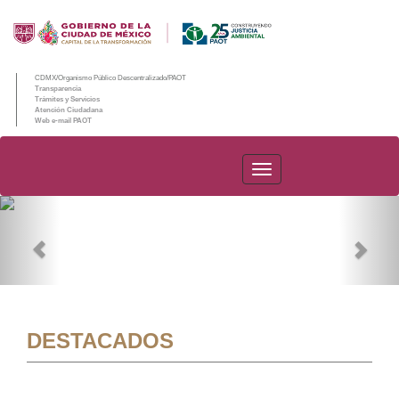
CDMX/Organismo Público Descentralizado/PAOT
Transparencia
Trámites y Servicios
Atención Ciudadana
Web e-mail PAOT
PAOT
Previous
Nex
DESTACADOS