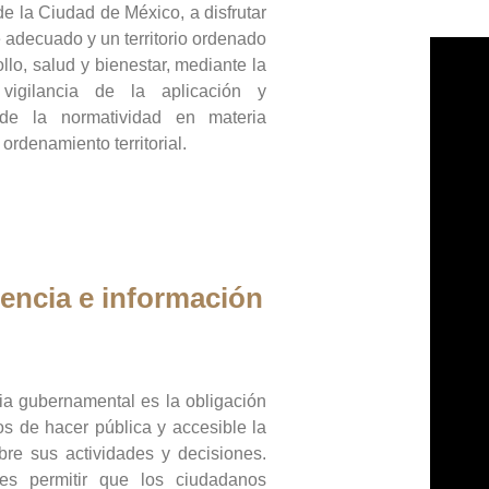
de la Ciudad de México, a disfrutar
 adecuado y un territorio ordenado
llo, salud y bienestar, mediante la
vigilancia de la aplicación y
 de la normatividad en materia
 ordenamiento territorial.
encia e información
ia gubernamental es la obligación
os de hacer pública y accesible la
bre sus actividades y decisiones.
es permitir que los ciudadanos