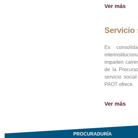
Ver más
Servicio 
Es consolid
interinstituci
imparten carre
de la Procura
servicio socia
PAOT ofrece.
Ver más
PROCURADURÍA