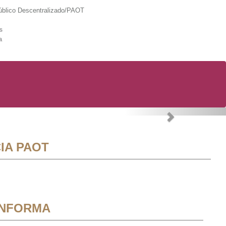
lico Descentralizado/PAOT
s
a
Next
IA PAOT
INFORMA