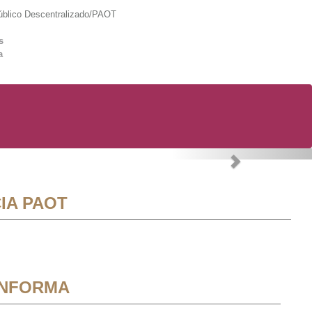
lico Descentralizado/PAOT
s
a
Next
IA PAOT
INFORMA