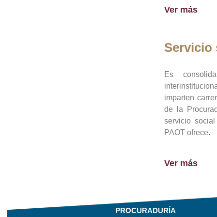
Ver más
Servicio 
Es consolid
interinstituci
imparten carre
de la Procura
servicio socia
PAOT ofrece.
Ver más
PROCURADURÍA