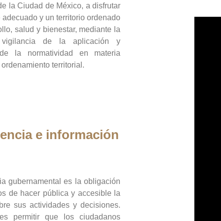
de la Ciudad de México, a disfrutar
 adecuado y un territorio ordenado
llo, salud y bienestar, mediante la
vigilancia de la aplicación y
 de la normatividad en materia
 ordenamiento territorial.
encia e información
ia gubernamental es la obligación
os de hacer pública y accesible la
bre sus actividades y decisiones.
es permitir que los ciudadanos