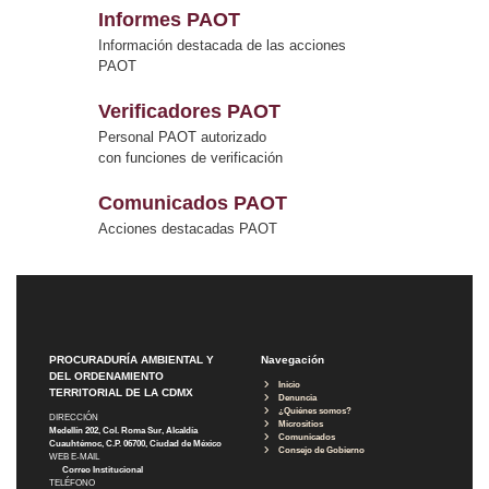
Informes PAOT
Información destacada de las acciones
PAOT
Verificadores PAOT
Personal PAOT autorizado
con funciones de verificación
Comunicados PAOT
Acciones destacadas PAOT
PROCURADURÍA AMBIENTAL Y
Navegación
DEL ORDENAMIENTO
Inicio
TERRITORIAL DE LA CDMX
Denuncia
¿Quiénes somos?
DIRECCIÓN
Micrositios
Medellín 202, Col. Roma Sur, Alcaldía
Comunicados
Cuauhtémoc, C.P. 06700, Ciudad de México
Consejo de Gobierno
WEB E-MAIL
Correo Institucional
TELÉFONO