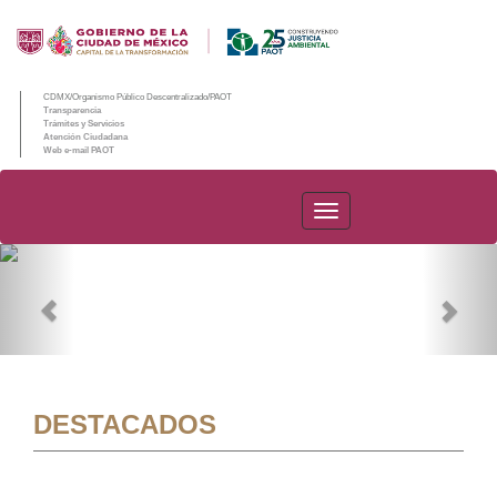
CDMX/Organismo Público Descentralizado/PAOT
Transparencia
Trámites y Servicios
Atención Ciudadana
Web e-mail PAOT
PAOT
Previous
Nex
DESTACADOS