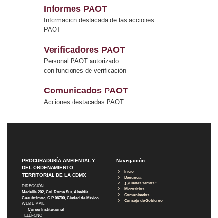
Informes PAOT
Información destacada de las acciones
PAOT
Verificadores PAOT
Personal PAOT autorizado
con funciones de verificación
Comunicados PAOT
Acciones destacadas PAOT
PROCURADURÍA AMBIENTAL Y
Navegación
DEL ORDENAMIENTO
Inicio
TERRITORIAL DE LA CDMX
Denuncia
¿Quiénes somos?
DIRECCIÓN
Micrositios
Medellín 202, Col. Roma Sur, Alcaldía
Comunicados
Cuauhtémoc, C.P. 06700, Ciudad de México
Consejo de Gobierno
WEB E-MAIL
Correo Institucional
TELÉFONO