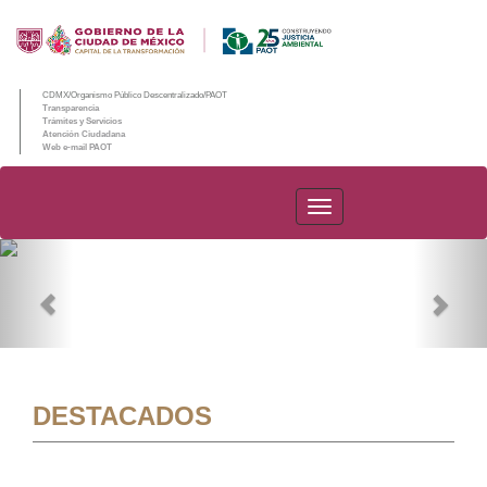
CDMX/Organismo Público Descentralizado/PAOT
Transparencia
Trámites y Servicios
Atención Ciudadana
Web e-mail PAOT
PAOT
Previous
Nex
DESTACADOS