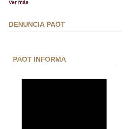
Ver más
DENUNCIA PAOT
PAOT INFORMA