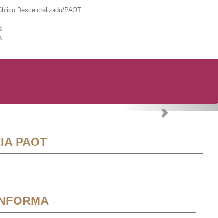
lico Descentralizado/PAOT
s
a
Next
IA PAOT
INFORMA