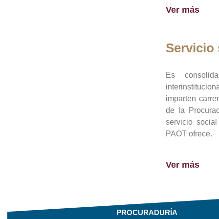
Ver más
Servicio 
Es consolid
interinstituci
imparten carre
de la Procura
servicio socia
PAOT ofrece.
Ver más
PROCURADURÍA