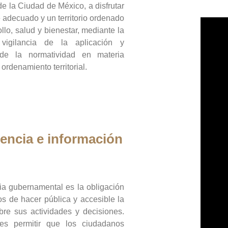
de la Ciudad de México, a disfrutar
 adecuado y un territorio ordenado
llo, salud y bienestar, mediante la
vigilancia de la aplicación y
 de la normatividad en materia
 ordenamiento territorial.
encia e información
ia gubernamental es la obligación
os de hacer pública y accesible la
bre sus actividades y decisiones.
es permitir que los ciudadanos