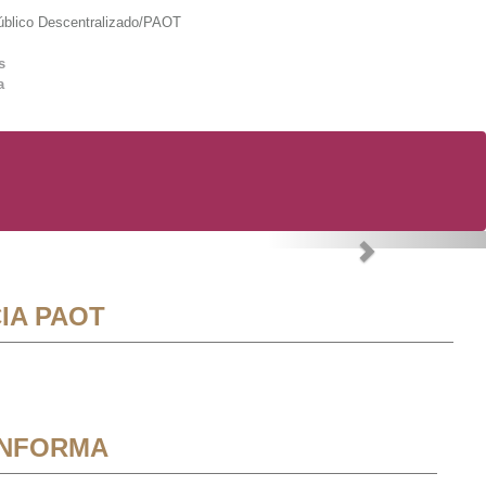
lico Descentralizado/PAOT
s
a
Next
IA PAOT
INFORMA