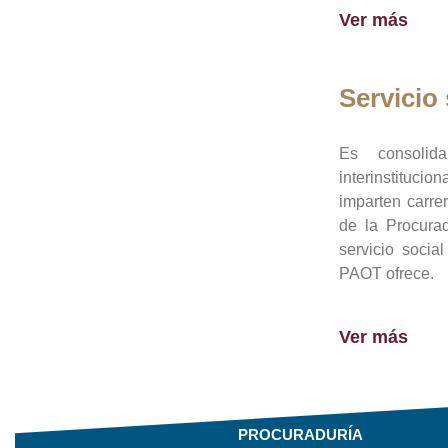
Ver más
Servicio 
Es consolid
interinstituci
imparten carre
de la Procura
servicio socia
PAOT ofrece.
Ver más
PROCURADURÍA