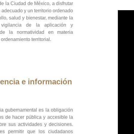
de la Ciudad de México, a disfrutar
 adecuado y un territorio ordenado
llo, salud y bienestar, mediante la
vigilancia de la aplicación y
 de la normatividad en materia
 ordenamiento territorial.
encia e información
ia gubernamental es la obligación
os de hacer pública y accesible la
bre sus actividades y decisiones.
es permitir que los ciudadanos