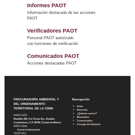
Informes PAOT
Información destacada de las acciones
PAOT
Verificadores PAOT
Personal PAOT autorizado
con funciones de verificación
Comunicados PAOT
Acciones destacadas PAOT
PROCURADURÍA AMBIENTAL Y
Navegación
DEL ORDENAMIENTO
Inicio
TERRITORIAL DE LA CDMX
Denuncia
¿Quiénes somos?
DIRECCIÓN
Micrositios
Medellín 202, Col. Roma Sur, Alcaldía
Comunicados
Cuauhtémoc, C.P. 06700, Ciudad de México
Consejo de Gobierno
WEB E-MAIL
Correo Institucional
TELÉFONO