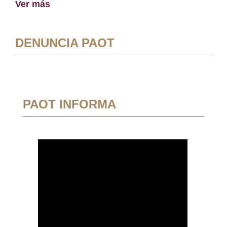
Ver más
DENUNCIA PAOT
PAOT INFORMA