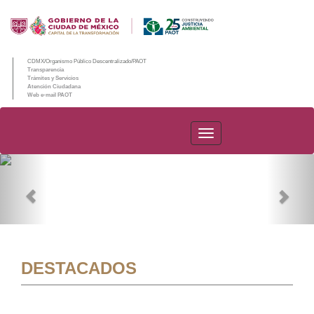
CDMX/Organismo Público Descentralizado/PAOT
Transparencia
Trámites y Servicios
Atención Ciudadana
Web e-mail PAOT
PAOT
Previous
Nex
DESTACADOS