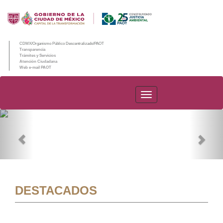
CDMX/Organismo Público Descentralizado/PAOT
Transparencia
Trámites y Servicios
Atención Ciudadana
Web e-mail PAOT
PAOT
Previous
Nex
DESTACADOS