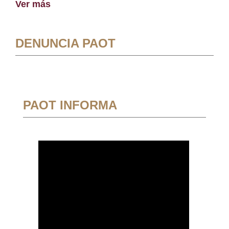
Ver más
DENUNCIA PAOT
PAOT INFORMA