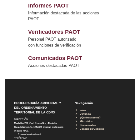
Informes PAOT
Información destacada de las acciones
PAOT
Verificadores PAOT
Personal PAOT autorizado
con funciones de verificación
Comunicados PAOT
Acciones destacadas PAOT
PROCURADURÍA AMBIENTAL Y
Navegación
DEL ORDENAMIENTO
Inicio
TERRITORIAL DE LA CDMX
Denuncia
¿Quiénes somos?
DIRECCIÓN
Micrositios
Medellín 202, Col. Roma Sur, Alcaldía
Comunicados
Cuauhtémoc, C.P. 06700, Ciudad de México
Consejo de Gobierno
WEB E-MAIL
Correo Institucional
TELÉFONO