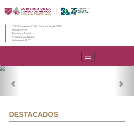
CDMX/Organismo Público Descentralizado/PAOT
Transparencia
Trámites y Servicios
Atención Ciudadana
Web e-mail PAOT
PAOT
Previous
Nex
DESTACADOS