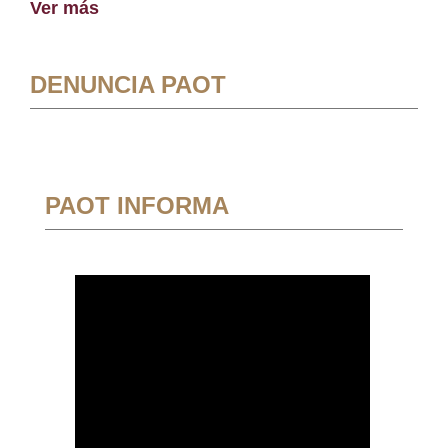
Ver más
DENUNCIA PAOT
PAOT INFORMA