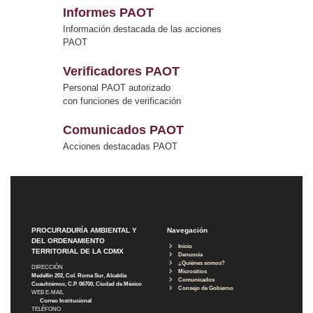
Informes PAOT
Información destacada de las acciones
PAOT
Verificadores PAOT
Personal PAOT autorizado
con funciones de verificación
Comunicados PAOT
Acciones destacadas PAOT
PROCURADURÍA AMBIENTAL Y
Navegación
DEL ORDENAMIENTO
Inicio
TERRITORIAL DE LA CDMX
Denuncia
¿Quiénes somos?
DIRECCIÓN
Micrositios
Medellín 202, Col. Roma Sur, Alcaldía
Comunicados
Cuauhtémoc, C.P. 06700, Ciudad de México
Consejo de Gobierno
WEB E-MAIL
Correo Institucional
TELÉFONO