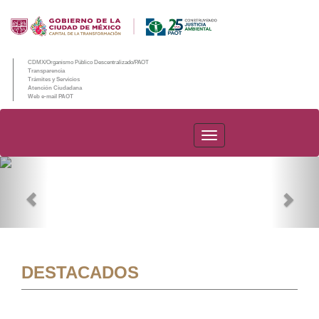
CDMX/Organismo Público Descentralizado/PAOT
Transparencia
Trámites y Servicios
Atención Ciudadana
Web e-mail PAOT
PAOT
Previous
Nex
DESTACADOS