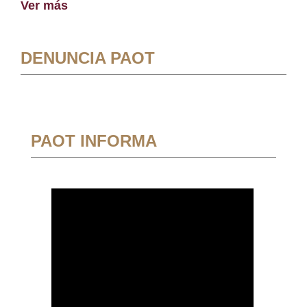
Ver más
DENUNCIA PAOT
PAOT INFORMA