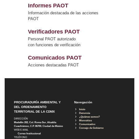
Informes PAOT
Información destacada de las acciones
PAOT
Verificadores PAOT
Personal PAOT autorizado
con funciones de verificación
Comunicados PAOT
Acciones destacadas PAOT
PROCURADURÍA AMBIENTAL Y
Navegación
DEL ORDENAMIENTO
Inicio
TERRITORIAL DE LA CDMX
Denuncia
¿Quiénes somos?
DIRECCIÓN
Micrositios
Medellín 202, Col. Roma Sur, Alcaldía
Comunicados
Cuauhtémoc, C.P. 06700, Ciudad de México
Consejo de Gobierno
WEB E-MAIL
Correo Institucional
TELÉFONO