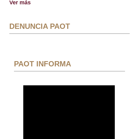
Ver más
DENUNCIA PAOT
PAOT INFORMA