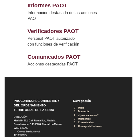
Informes PAOT
Información destacada de las acciones
PAOT
Verificadores PAOT
Personal PAOT autorizado
con funciones de verificación
Comunicados PAOT
Acciones destacadas PAOT
PROCURADURÍA AMBIENTAL Y
Navegación
DEL ORDENAMIENTO
Inicio
TERRITORIAL DE LA CDMX
Denuncia
¿Quiénes somos?
DIRECCIÓN
Micrositios
Medellín 202, Col. Roma Sur, Alcaldía
Comunicados
Cuauhtémoc, C.P. 06700, Ciudad de México
Consejo de Gobierno
WEB E-MAIL
Correo Institucional
TELÉFONO