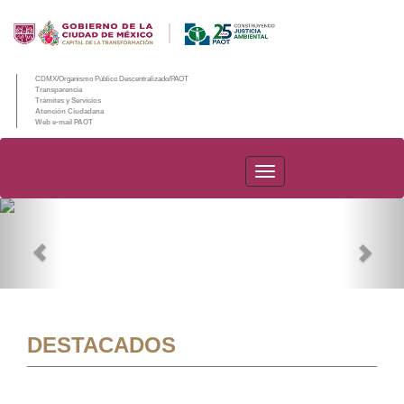
CDMX/Organismo Público Descentralizado/PAOT
Transparencia
Trámites y Servicios
Atención Ciudadana
Web e-mail PAOT
PAOT
Previous
Nex
DESTACADOS