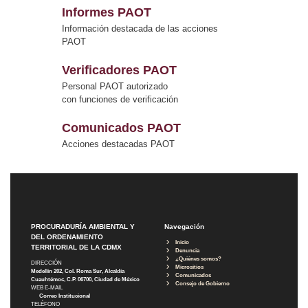
Informes PAOT
Información destacada de las acciones
PAOT
Verificadores PAOT
Personal PAOT autorizado
con funciones de verificación
Comunicados PAOT
Acciones destacadas PAOT
PROCURADURÍA AMBIENTAL Y
Navegación
DEL ORDENAMIENTO
Inicio
TERRITORIAL DE LA CDMX
Denuncia
¿Quiénes somos?
DIRECCIÓN
Micrositios
Medellín 202, Col. Roma Sur, Alcaldía
Comunicados
Cuauhtémoc, C.P. 06700, Ciudad de México
Consejo de Gobierno
WEB E-MAIL
Correo Institucional
TELÉFONO