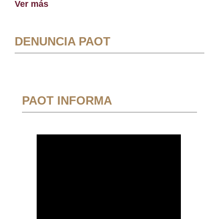
Ver más
DENUNCIA PAOT
PAOT INFORMA