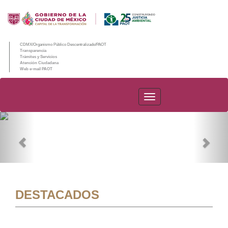
CDMX/Organismo Público Descentralizado/PAOT
Transparencia
Trámites y Servicios
Atención Ciudadana
Web e-mail PAOT
PAOT
Previous
Nex
DESTACADOS