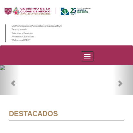
CDMX/Organismo Público Descentralizado/PAOT
Transparencia
Trámites y Servicios
Atención Ciudadana
Web e-mail PAOT
PAOT
Previous
Nex
DESTACADOS