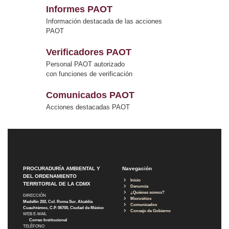
Informes PAOT
Información destacada de las acciones
PAOT
Verificadores PAOT
Personal PAOT autorizado
con funciones de verificación
Comunicados PAOT
Acciones destacadas PAOT
PROCURADURÍA AMBIENTAL Y
Navegación
DEL ORDENAMIENTO
Inicio
TERRITORIAL DE LA CDMX
Denuncia
¿Quiénes somos?
DIRECCIÓN
Micrositios
Medellín 202, Col. Roma Sur, Alcaldía
Comunicados
Cuauhtémoc, C.P. 06700, Ciudad de México
Consejo de Gobierno
WEB E-MAIL
Correo Institucional
TELÉFONO