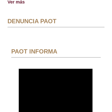
Ver más
DENUNCIA PAOT
PAOT INFORMA