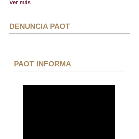
Ver más
DENUNCIA PAOT
PAOT INFORMA