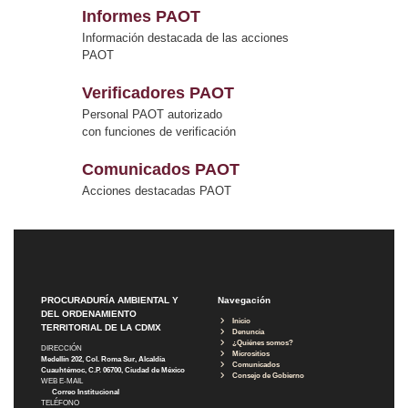
Informes PAOT
Información destacada de las acciones
PAOT
Verificadores PAOT
Personal PAOT autorizado
con funciones de verificación
Comunicados PAOT
Acciones destacadas PAOT
PROCURADURÍA AMBIENTAL Y
Navegación
DEL ORDENAMIENTO
Inicio
TERRITORIAL DE LA CDMX
Denuncia
¿Quiénes somos?
DIRECCIÓN
Micrositios
Medellín 202, Col. Roma Sur, Alcaldía
Comunicados
Cuauhtémoc, C.P. 06700, Ciudad de México
Consejo de Gobierno
WEB E-MAIL
Correo Institucional
TELÉFONO