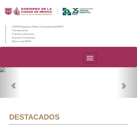
CDMX/Organismo Público Descentralizado/PAOT
Transparencia
Trámites y Servicios
Atención Ciudadana
Web e-mail PAOT
PAOT
Previous
Nex
DESTACADOS