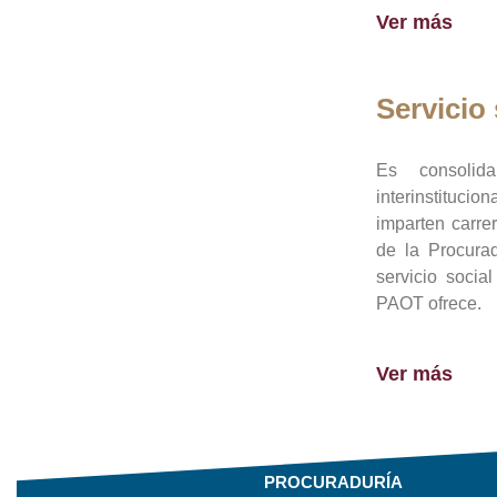
Ver más
Servicio 
Es consolid
interinstituci
imparten carre
de la Procura
servicio socia
PAOT ofrece.
Ver más
PROCURADURÍA