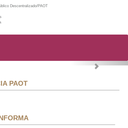
lico Descentralizado/PAOT
s
a
Next
IA PAOT
INFORMA