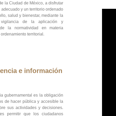
de la Ciudad de México, a disfrutar
 adecuado y un territorio ordenado
llo, salud y bienestar, mediante la
vigilancia de la aplicación y
 de la normatividad en materia
 ordenamiento territorial.
encia e información
ia gubernamental es la obligación
os de hacer pública y accesible la
bre sus actividades y decisiones.
es permitir que los ciudadanos