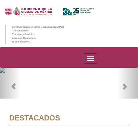
CDMX/Organismo Público Descentralizado/PAOT
Transparencia
Trámites y Servicios
Atención Ciudadana
Web e-mail PAOT
PAOT
Previous
Nex
DESTACADOS