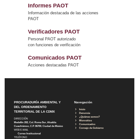
Informes PAOT
Información destacada de las acciones
PAOT
Verificadores PAOT
Personal PAOT autorizado
con funciones de verificación
Comunicados PAOT
Acciones destacadas PAOT
PROCURADURÍA AMBIENTAL Y
Navegación
DEL ORDENAMIENTO
Inicio
TERRITORIAL DE LA CDMX
Denuncia
¿Quiénes somos?
DIRECCIÓN
Micrositios
Medellín 202, Col. Roma Sur, Alcaldía
Comunicados
Cuauhtémoc, C.P. 06700, Ciudad de México
Consejo de Gobierno
WEB E-MAIL
Correo Institucional
TELÉFONO