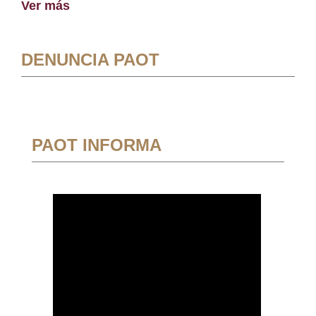
Ver más
DENUNCIA PAOT
PAOT INFORMA