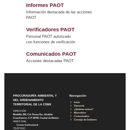
Informes PAOT
Información destacada de las acciones
PAOT
Verificadores PAOT
Personal PAOT autorizado
con funciones de verificación
Comunicados PAOT
Acciones destacadas PAOT
PROCURADURÍA AMBIENTAL Y
Navegación
DEL ORDENAMIENTO
Inicio
TERRITORIAL DE LA CDMX
Denuncia
¿Quiénes somos?
DIRECCIÓN
Micrositios
Medellín 202, Col. Roma Sur, Alcaldía
Comunicados
Cuauhtémoc, C.P. 06700, Ciudad de México
Consejo de Gobierno
WEB E-MAIL
Correo Institucional
TELÉFONO