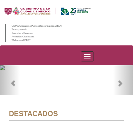
CDMX/Organismo Público Descentralizado/PAOT
Transparencia
Trámites y Servicios
Atención Ciudadana
Web e-mail PAOT
PAOT
Previous
Nex
DESTACADOS