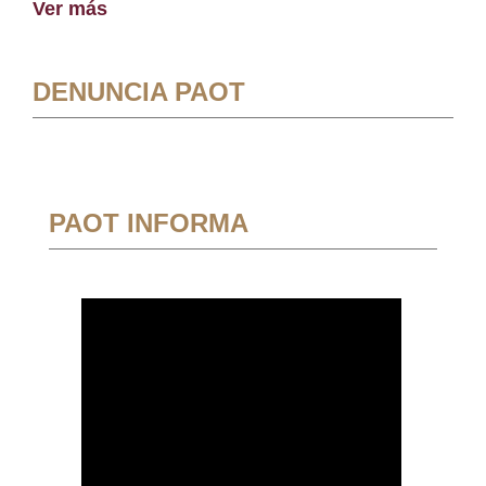
Ver más
DENUNCIA PAOT
PAOT INFORMA