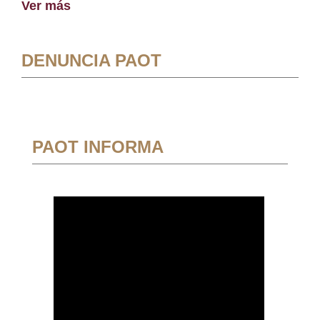
Ver más
DENUNCIA PAOT
PAOT INFORMA