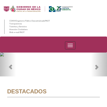
CDMX/Organismo Público Descentralizado/PAOT
Transparencia
Trámites y Servicios
Atención Ciudadana
Web e-mail PAOT
PAOT
Previous
Nex
DESTACADOS