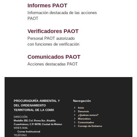
Informes PAOT
Información destacada de las acciones
PAOT
Verificadores PAOT
Personal PAOT autorizado
con funciones de verificación
Comunicados PAOT
Acciones destacadas PAOT
PROCURADURÍA AMBIENTAL Y
Navegación
DEL ORDENAMIENTO
Inicio
TERRITORIAL DE LA CDMX
Denuncia
¿Quiénes somos?
DIRECCIÓN
Micrositios
Medellín 202, Col. Roma Sur, Alcaldía
Comunicados
Cuauhtémoc, C.P. 06700, Ciudad de México
Consejo de Gobierno
WEB E-MAIL
Correo Institucional
TELÉFONO