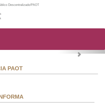
lico Descentralizado/PAOT
s
a
Next
IA PAOT
INFORMA