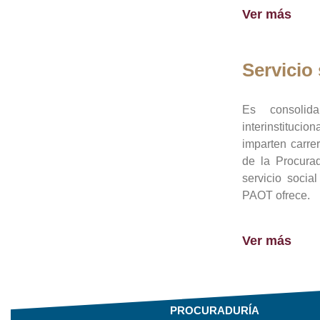
Ver más
Servicio 
Es consolid
interinstituci
imparten carre
de la Procura
servicio socia
PAOT ofrece.
Ver más
PROCURADURÍA