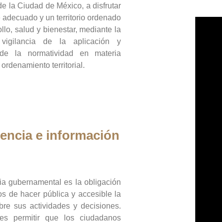
de la Ciudad de México, a disfrutar
 adecuado y un territorio ordenado
llo, salud y bienestar, mediante la
vigilancia de la aplicación y
 de la normatividad en materia
 ordenamiento territorial.
encia e información
ia gubernamental es la obligación
os de hacer pública y accesible la
bre sus actividades y decisiones.
es permitir que los ciudadanos