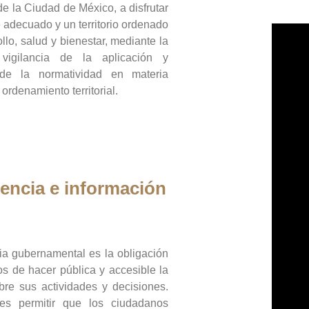
de la Ciudad de México, a disfrutar
 adecuado y un territorio ordenado
llo, salud y bienestar, mediante la
vigilancia de la aplicación y
 de la normatividad en materia
 ordenamiento territorial.
encia e información
ia gubernamental es la obligación
os de hacer pública y accesible la
bre sus actividades y decisiones.
es permitir que los ciudadanos