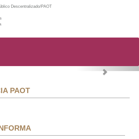
lico Descentralizado/PAOT
s
a
Next
IA PAOT
INFORMA