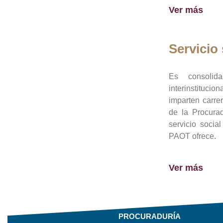
Ver más
Servicio 
Es consolid
interinstituci
imparten carre
de la Procura
servicio socia
PAOT ofrece.
Ver más
PROCURADURÍA