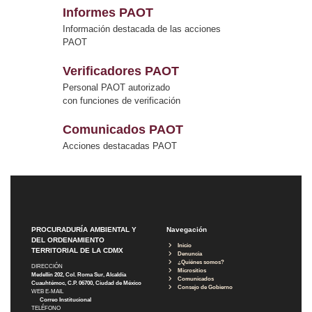
Informes PAOT
Información destacada de las acciones
PAOT
Verificadores PAOT
Personal PAOT autorizado
con funciones de verificación
Comunicados PAOT
Acciones destacadas PAOT
PROCURADURÍA AMBIENTAL Y
Navegación
DEL ORDENAMIENTO
Inicio
TERRITORIAL DE LA CDMX
Denuncia
¿Quiénes somos?
DIRECCIÓN
Micrositios
Medellín 202, Col. Roma Sur, Alcaldía
Comunicados
Cuauhtémoc, C.P. 06700, Ciudad de México
Consejo de Gobierno
WEB E-MAIL
Correo Institucional
TELÉFONO