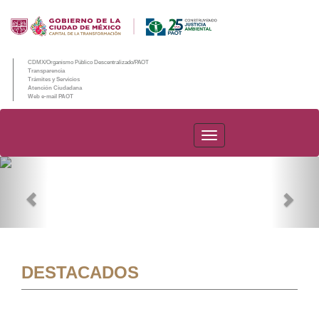
CDMX/Organismo Público Descentralizado/PAOT
Transparencia
Trámites y Servicios
Atención Ciudadana
Web e-mail PAOT
PAOT
Previous
Nex
DESTACADOS