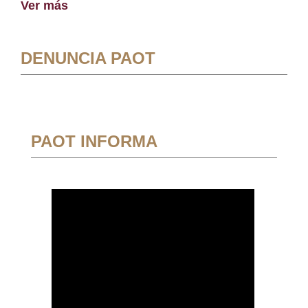
Ver más
DENUNCIA PAOT
PAOT INFORMA