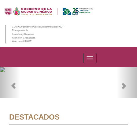
CDMX/Organismo Público Descentralizado/PAOT
Transparencia
Trámites y Servicios
Atención Ciudadana
Web e-mail PAOT
PAOT
Previous
Nex
DESTACADOS