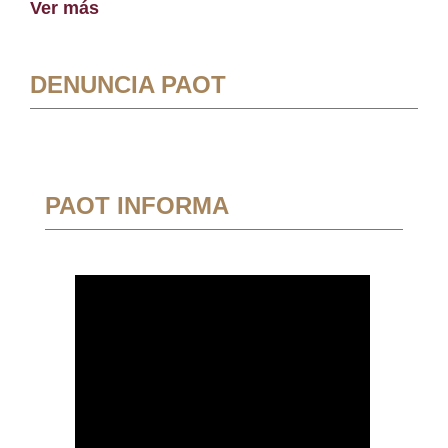
Ver más
DENUNCIA PAOT
PAOT INFORMA