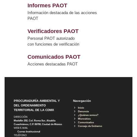
Informes PAOT
Información destacada de las acciones
PAOT
Verificadores PAOT
Personal PAOT autorizado
con funciones de verificación
Comunicados PAOT
Acciones destacadas PAOT
PROCURADURÍA AMBIENTAL Y
Navegación
DEL ORDENAMIENTO
Inicio
TERRITORIAL DE LA CDMX
Denuncia
¿Quiénes somos?
DIRECCIÓN
Micrositios
Medellín 202, Col. Roma Sur, Alcaldía
Comunicados
Cuauhtémoc, C.P. 06700, Ciudad de México
Consejo de Gobierno
WEB E-MAIL
Correo Institucional
TELÉFONO