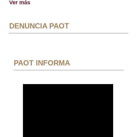
Ver más
DENUNCIA PAOT
PAOT INFORMA