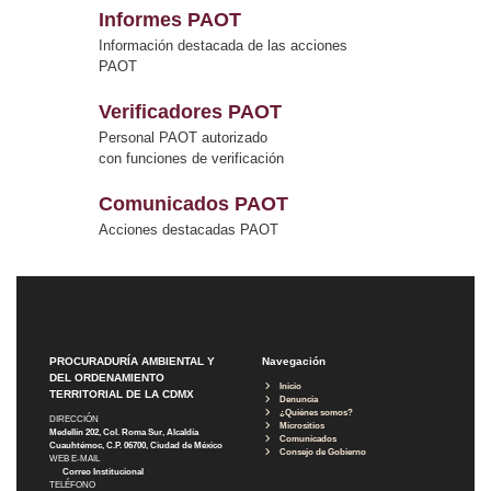
Informes PAOT
Información destacada de las acciones
PAOT
Verificadores PAOT
Personal PAOT autorizado
con funciones de verificación
Comunicados PAOT
Acciones destacadas PAOT
PROCURADURÍA AMBIENTAL Y
Navegación
DEL ORDENAMIENTO
Inicio
TERRITORIAL DE LA CDMX
Denuncia
¿Quiénes somos?
DIRECCIÓN
Micrositios
Medellín 202, Col. Roma Sur, Alcaldía
Comunicados
Cuauhtémoc, C.P. 06700, Ciudad de México
Consejo de Gobierno
WEB E-MAIL
Correo Institucional
TELÉFONO