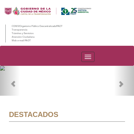
CDMX/Organismo Público Descentralizado/PAOT
Transparencia
Trámites y Servicios
Atención Ciudadana
Web e-mail PAOT
PAOT
Previous
Nex
DESTACADOS