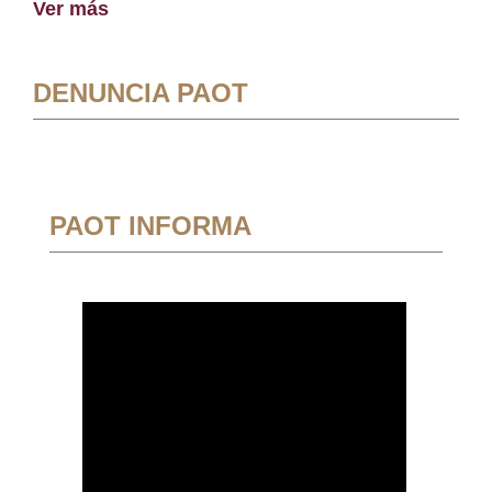
Ver más
DENUNCIA PAOT
PAOT INFORMA