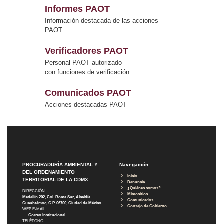
Informes PAOT
Información destacada de las acciones
PAOT
Verificadores PAOT
Personal PAOT autorizado
con funciones de verificación
Comunicados PAOT
Acciones destacadas PAOT
PROCURADURÍA AMBIENTAL Y
Navegación
DEL ORDENAMIENTO
Inicio
TERRITORIAL DE LA CDMX
Denuncia
¿Quiénes somos?
DIRECCIÓN
Micrositios
Medellín 202, Col. Roma Sur, Alcaldía
Comunicados
Cuauhtémoc, C.P. 06700, Ciudad de México
Consejo de Gobierno
WEB E-MAIL
Correo Institucional
TELÉFONO