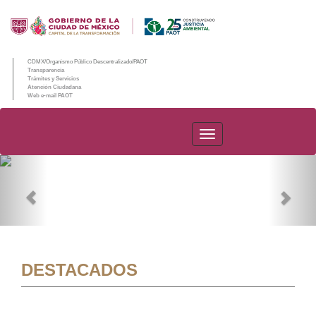
CDMX/Organismo Público Descentralizado/PAOT
Transparencia
Trámites y Servicios
Atención Ciudadana
Web e-mail PAOT
PAOT
Previous
Nex
DESTACADOS