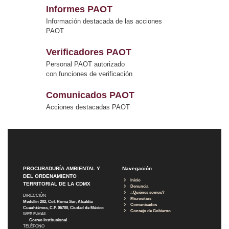
Informes PAOT
Información destacada de las acciones
PAOT
Verificadores PAOT
Personal PAOT autorizado
con funciones de verificación
Comunicados PAOT
Acciones destacadas PAOT
PROCURADURÍA AMBIENTAL Y
Navegación
DEL ORDENAMIENTO
Inicio
TERRITORIAL DE LA CDMX
Denuncia
¿Quiénes somos?
DIRECCIÓN
Micrositios
Medellín 202, Col. Roma Sur, Alcaldía
Comunicados
Cuauhtémoc, C.P. 06700, Ciudad de México
Consejo de Gobierno
WEB E-MAIL
Correo Institucional
TELÉFONO