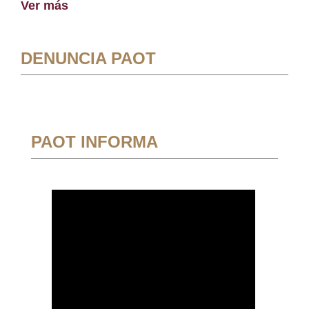
Ver más
DENUNCIA PAOT
PAOT INFORMA