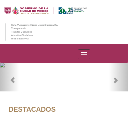
CDMX/Organismo Público Descentralizado/PAOT
Transparencia
Trámites y Servicios
Atención Ciudadana
Web e-mail PAOT
PAOT
Previous
Nex
DESTACADOS