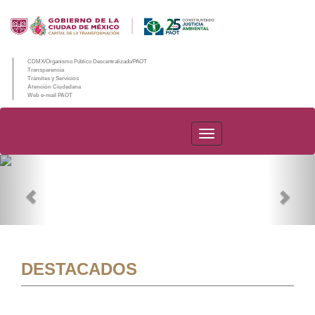
CDMX/Organismo Público Descentralizado/PAOT
Transparencia
Trámites y Servicios
Atención Ciudadana
Web e-mail PAOT
PAOT
Previous
Nex
DESTACADOS