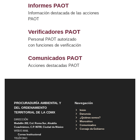
Informes PAOT
Información destacada de las acciones
PAOT
Verificadores PAOT
Personal PAOT autorizado
con funciones de verificación
Comunicados PAOT
Acciones destacadas PAOT
PROCURADURÍA AMBIENTAL Y
Navegación
DEL ORDENAMIENTO
Inicio
TERRITORIAL DE LA CDMX
Denuncia
¿Quiénes somos?
DIRECCIÓN
Micrositios
Medellín 202, Col. Roma Sur, Alcaldía
Comunicados
Cuauhtémoc, C.P. 06700, Ciudad de México
Consejo de Gobierno
WEB E-MAIL
Correo Institucional
TELÉFONO