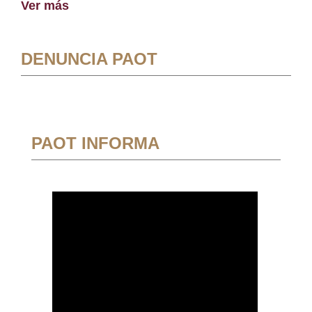
Ver más
DENUNCIA PAOT
PAOT INFORMA