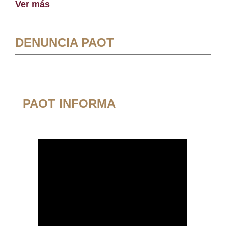
Ver más
DENUNCIA PAOT
PAOT INFORMA