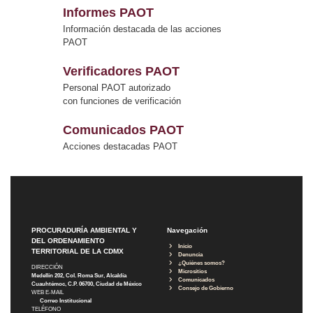
Informes PAOT
Información destacada de las acciones
PAOT
Verificadores PAOT
Personal PAOT autorizado
con funciones de verificación
Comunicados PAOT
Acciones destacadas PAOT
PROCURADURÍA AMBIENTAL Y
Navegación
DEL ORDENAMIENTO
Inicio
TERRITORIAL DE LA CDMX
Denuncia
¿Quiénes somos?
DIRECCIÓN
Micrositios
Medellín 202, Col. Roma Sur, Alcaldía
Comunicados
Cuauhtémoc, C.P. 06700, Ciudad de México
Consejo de Gobierno
WEB E-MAIL
Correo Institucional
TELÉFONO