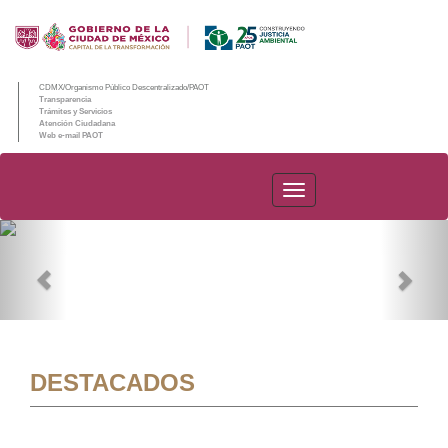
CDMX/Organismo Público Descentralizado/PAOT
Transparencia
Trámites y Servicios
Atención Ciudadana
Web e-mail PAOT
PAOT
Previous
Nex
DESTACADOS