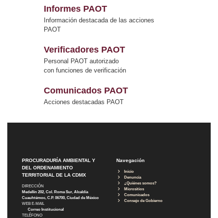
Informes PAOT
Información destacada de las acciones
PAOT
Verificadores PAOT
Personal PAOT autorizado
con funciones de verificación
Comunicados PAOT
Acciones destacadas PAOT
PROCURADURÍA AMBIENTAL Y
Navegación
DEL ORDENAMIENTO
Inicio
TERRITORIAL DE LA CDMX
Denuncia
¿Quiénes somos?
DIRECCIÓN
Micrositios
Medellín 202, Col. Roma Sur, Alcaldía
Comunicados
Cuauhtémoc, C.P. 06700, Ciudad de México
Consejo de Gobierno
WEB E-MAIL
Correo Institucional
TELÉFONO