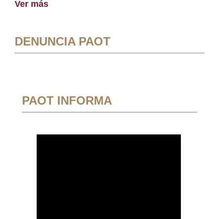
Ver más
DENUNCIA PAOT
PAOT INFORMA