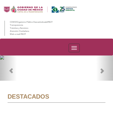
CDMX/Organismo Público Descentralizado/PAOT
Transparencia
Trámites y Servicios
Atención Ciudadana
Web e-mail PAOT
PAOT
Previous
Nex
DESTACADOS