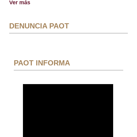
Ver más
DENUNCIA PAOT
PAOT INFORMA