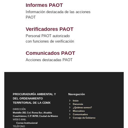
Informes PAOT
Información destacada de las acciones
PAOT
Verificadores PAOT
Personal PAOT autorizado
con funciones de verificación
Comunicados PAOT
Acciones destacadas PAOT
PROCURADURÍA AMBIENTAL Y
Navegación
DEL ORDENAMIENTO
Inicio
TERRITORIAL DE LA CDMX
Denuncia
¿Quiénes somos?
DIRECCIÓN
Micrositios
Medellín 202, Col. Roma Sur, Alcaldía
Comunicados
Cuauhtémoc, C.P. 06700, Ciudad de México
Consejo de Gobierno
WEB E-MAIL
Correo Institucional
TELÉFONO