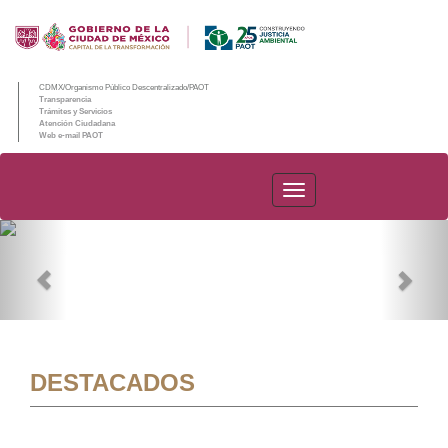
CDMX/Organismo Público Descentralizado/PAOT
Transparencia
Trámites y Servicios
Atención Ciudadana
Web e-mail PAOT
PAOT
Previous
Nex
DESTACADOS