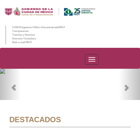
CDMX/Organismo Público Descentralizado/PAOT
Transparencia
Trámites y Servicios
Atención Ciudadana
Web e-mail PAOT
PAOT
Previous
Nex
DESTACADOS