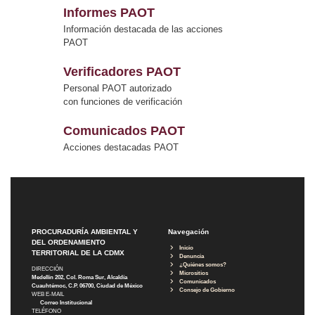
Informes PAOT
Información destacada de las acciones
PAOT
Verificadores PAOT
Personal PAOT autorizado
con funciones de verificación
Comunicados PAOT
Acciones destacadas PAOT
PROCURADURÍA AMBIENTAL Y
Navegación
DEL ORDENAMIENTO
Inicio
TERRITORIAL DE LA CDMX
Denuncia
¿Quiénes somos?
DIRECCIÓN
Micrositios
Medellín 202, Col. Roma Sur, Alcaldía
Comunicados
Cuauhtémoc, C.P. 06700, Ciudad de México
Consejo de Gobierno
WEB E-MAIL
Correo Institucional
TELÉFONO