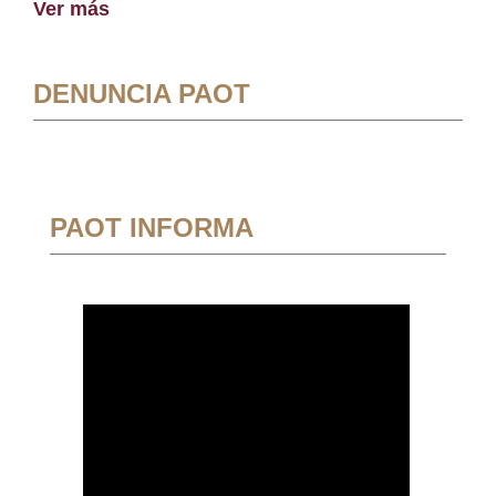
Ver más
DENUNCIA PAOT
PAOT INFORMA