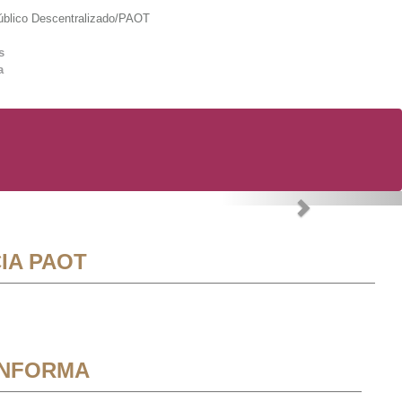
lico Descentralizado/PAOT
s
a
Next
IA PAOT
INFORMA