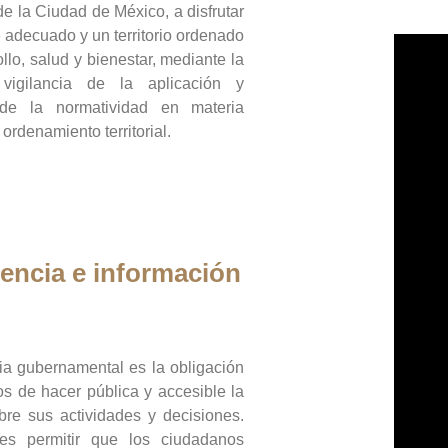
de la Ciudad de México, a disfrutar
 adecuado y un territorio ordenado
llo, salud y bienestar, mediante la
vigilancia de la aplicación y
 de la normatividad en materia
 ordenamiento territorial.
encia e información
ia gubernamental es la obligación
os de hacer pública y accesible la
bre sus actividades y decisiones.
es permitir que los ciudadanos