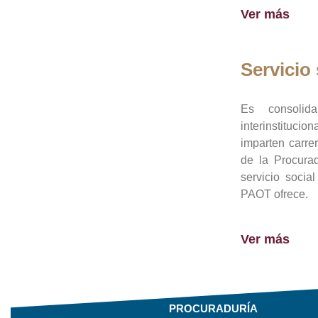
Ver más
Servicio 
Es consolid
interinstituci
imparten carre
de la Procura
servicio socia
PAOT ofrece.
Ver más
PROCURADURÍA