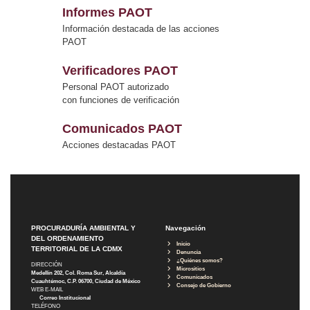
Informes PAOT
Información destacada de las acciones
PAOT
Verificadores PAOT
Personal PAOT autorizado
con funciones de verificación
Comunicados PAOT
Acciones destacadas PAOT
PROCURADURÍA AMBIENTAL Y
Navegación
DEL ORDENAMIENTO
Inicio
TERRITORIAL DE LA CDMX
Denuncia
¿Quiénes somos?
DIRECCIÓN
Micrositios
Medellín 202, Col. Roma Sur, Alcaldía
Comunicados
Cuauhtémoc, C.P. 06700, Ciudad de México
Consejo de Gobierno
WEB E-MAIL
Correo Institucional
TELÉFONO