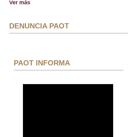
Ver más
DENUNCIA PAOT
PAOT INFORMA