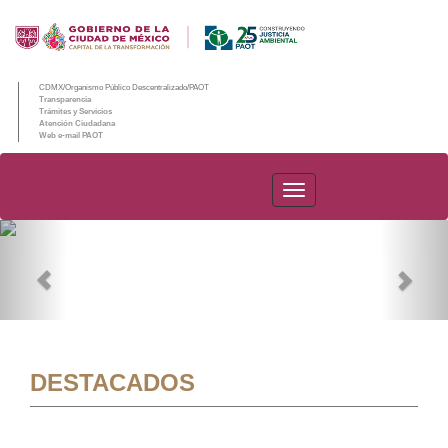
CDMX/Organismo Público Descentralizado/PAOT
Transparencia
Trámites y Servicios
Atención Ciudadana
Web e-mail PAOT
PAOT
Previous
Nex
DESTACADOS