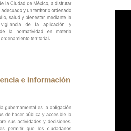
de la Ciudad de México, a disfrutar
 adecuado y un territorio ordenado
llo, salud y bienestar, mediante la
vigilancia de la aplicación y
 de la normatividad en materia
 ordenamiento territorial.
encia e información
ia gubernamental es la obligación
os de hacer pública y accesible la
bre sus actividades y decisiones.
es permitir que los ciudadanos