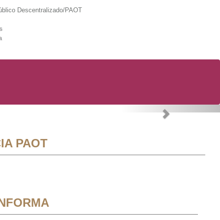
lico Descentralizado/PAOT
s
a
Next
IA PAOT
INFORMA