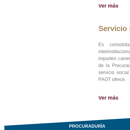
Ver más
Servicio 
Es consolid
interinstituci
imparten carre
de la Procura
servicio socia
PAOT ofrece.
Ver más
PROCURADURÍA