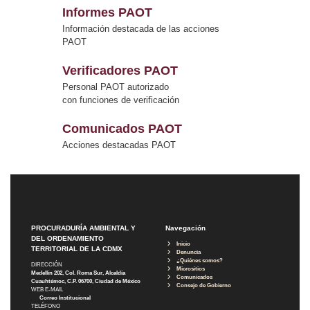
Informes PAOT
Información destacada de las acciones
PAOT
Verificadores PAOT
Personal PAOT autorizado
con funciones de verificación
Comunicados PAOT
Acciones destacadas PAOT
PROCURADURÍA AMBIENTAL Y
Navegación
DEL ORDENAMIENTO
Inicio
TERRITORIAL DE LA CDMX
Denuncia
¿Quiénes somos?
DIRECCIÓN
Micrositios
Medellín 202, Col. Roma Sur, Alcaldía
Comunicados
Cuauhtémoc, C.P. 06700, Ciudad de México
Consejo de Gobierno
WEB E-MAIL
Correo Institucional
TELÉFONO