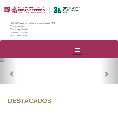
CDMX/Organismo Público Descentralizado/PAOT
Transparencia
Trámites y Servicios
Atención Ciudadana
Web e-mail PAOT
PAOT
Previous
Nex
DESTACADOS