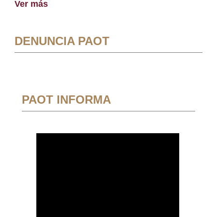
Ver más
DENUNCIA PAOT
PAOT INFORMA